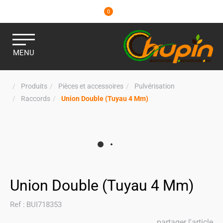
0
MENU
Produits
Pièces et accessoires
Pulvérisation
Raccords
Union Double (Tuyau 4 Mm)
Union Double (Tuyau 4 Mm)
Ref :
BUI718353
partager l'article