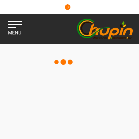
0
MENU
PULVÉRISATION
Consulter nos catalogues
Filtrer par
Matériel agricole
Pièces et accessoires
Motoculture
Marques