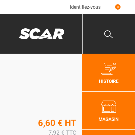
Identifiez-vous
0
HISTOIRE
MAGASIN
6,60
€
HT
7,92
€
TTC