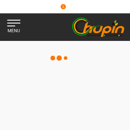
0
MENU
SOUDURE
Consulter nos catalogues
Filtrer par
Matériel agricole
Pièces et accessoires
Motoculture
Marques