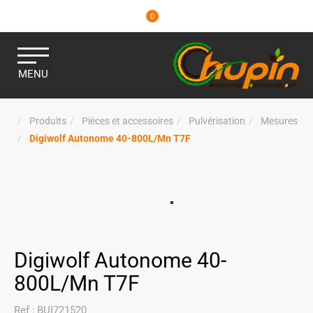
0
MENU
Produits
Pièces et accessoires
Pulvérisation
Mesures
Digiwolf Autonome 40-800L/Mn T7F
Digiwolf Autonome 40-
800L/Mn T7F
Ref :
BUI721520