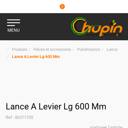
0
MENU
Produits
Pièces et accessoires
Pulvérisation
Lance
Lance A Levier Lg 600 Mm
Lance A Levier Lg 600 Mm
Ref :
BUI71705
partager l'article