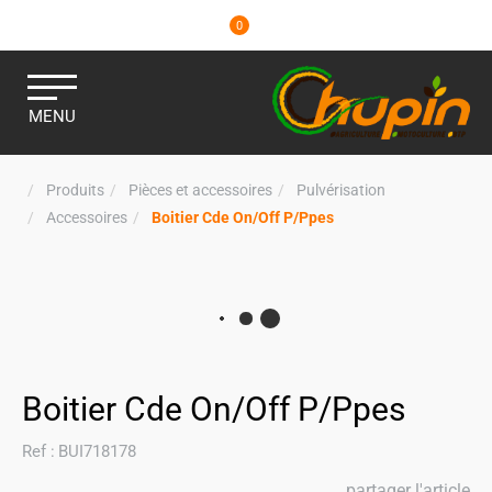
0
MENU
Produits
Pièces et accessoires
Pulvérisation
Accessoires
Boitier Cde On/Off P/Ppes
Boitier Cde On/Off P/Ppes
Ref :
BUI718178
partager l'article