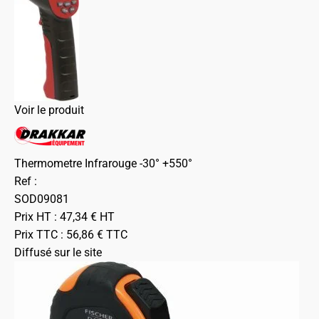
Voir le produit
Thermometre Infrarouge -30° +550°
Ref :
SOD09081
Prix HT :
47,34
€
HT
Prix TTC :
56,86
€
TTC
Diffusé sur le site