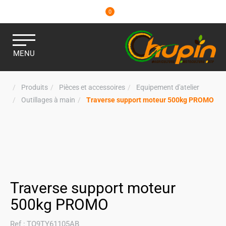
0
MENU
Produits
Pièces et accessoires
Equipement d'atelier
Outillages à main
Traverse support moteur 500kg PROMO
Traverse support moteur
500kg PROMO
Ref :
TO9TY61105AB