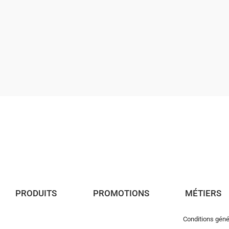
M7- Raccord 
1/2" tarau
33
39
Voir
PRODUITS
PROMOTIONS
MÉTIERS
Conditions géné