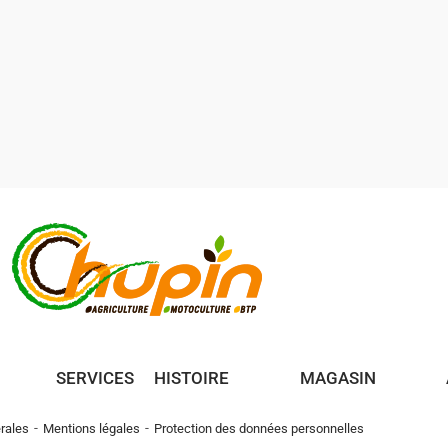
rapide de sécurité
M7 - Embout fileté 1/2" pour
dé femelle PROMO
export PROMO
,00
€
13,60
€
HT
HT
,60
€
16,32
€
TTC
TTC
 le produit
Voir le produit
SERVICES
HISTOIRE
MAGASIN
-
-
rales
Mentions légales
Protection des données personnelles