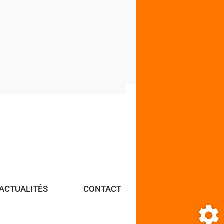
M7 - Connecteur rapide à
sécurité 1/2" mâle PROMO
11,80
€
HT
14,16
€
TTC
Voir le produit
ACTUALITÉS
CONTACT