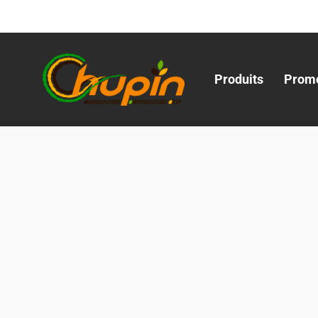
Produits
Promo
Produits
Pièces et accessoires
Equipement d'atelier
EQ
1000+
Rés
Filtrer par
Matériel agricole
Pièces et accessoires
Motoculture
Marques