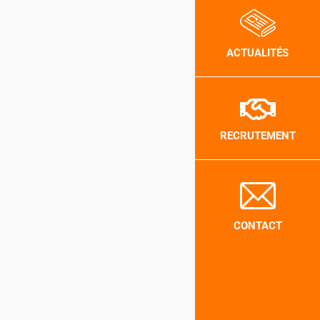
ACTUALITÉS
Casque de protection avec
écran facial intégré pour
électricien PROMO
RECRUTEMENT
234,00
€
HT
280,80
€
TTC
Voir le produit
CONTACT