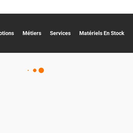
tions
Métiers
Services
Matériels En Stock
UIPEMENT D'ATELIER
ultats