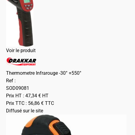
Voir le produit
Thermometre Infrarouge -30° +550°
Ref :
SOD09081
Prix HT :
47,34
€
HT
Prix TTC :
56,86
€
TTC
Diffusé sur le site