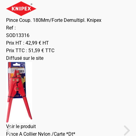
Pince Coup. 180Mm/Forte Demultipl. Knipex
Ref :
SOD13316
Prix HT :
42,99
€
HT
Prix TTC :
51,59
€
TTC
Diffusé sur le site
Voir le produit
Pince A Collier Nylon /Carte *Dt*