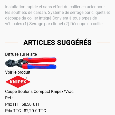
Installation rapide et sans effort du collier en acier pour
les soufflets de cardan. Système de serrage par cliquets et
découpe du collier intégré Convient à tous types de
véhicules (1) Serrage par cliquet (2) Découpe du collier
ARTICLES SUGGÉRÉS
Diffusé sur le site
Voir le produit
Coupe Boulons Compact Knipex/Vrac
Ref :
Prix HT :
68,50
€
HT
Prix TTC :
82,20
€
TTC