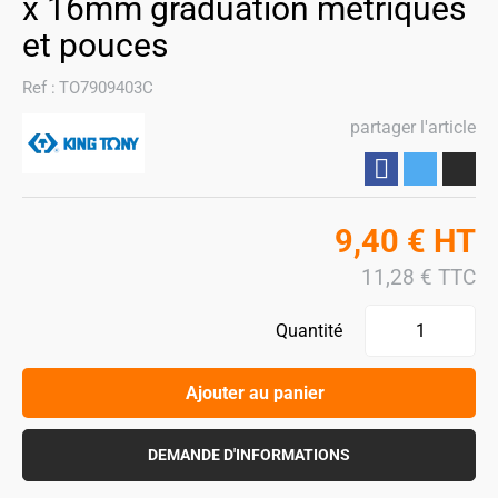
x 16mm graduation métriques
et pouces
Ref :
TO7909403C
partager l'article
Partager
9,40
€
HT
11,28
€
TTC
Quantité
Ajouter au panier
DEMANDE D'INFORMATIONS