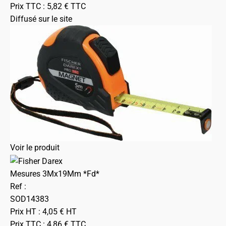
Prix TTC :
5,82
€
TTC
Diffusé sur le site
Voir le produit
Mesures 3Mx19Mm *Fd*
Ref :
SOD14383
Prix HT :
4,05
€
HT
Prix TTC :
4,86
€
TTC