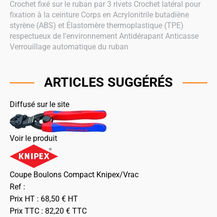
Crochet fixé sur le ruban par 3 rivets Crochet latéral pour
fixation à la ceinture Corps en Acrylonitrile butadiène
styrène (ABS) et Élastomère thermoplastique (TPE)
respectueux de l'environnement Antidérapant Anticasse
Verrouillage automatique du ruban
ARTICLES SUGGÉRÉS
Diffusé sur le site
Voir le produit
Coupe Boulons Compact Knipex/Vrac
Ref :
Prix HT :
68,50
€
HT
Prix TTC :
82,20
€
TTC