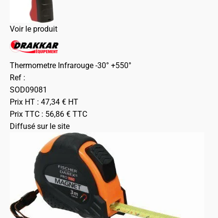
Voir le produit
Thermometre Infrarouge -30° +550°
Ref :
SOD09081
Prix HT :
47,34
€
HT
Prix TTC :
56,86
€
TTC
Diffusé sur le site