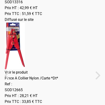
SOD13316
Prix HT :
42,99
€
HT
Prix TTC :
51,59
€
TTC
Diffusé sur le site
Voir le produit
Pince A Collier Nylon /Carte *Dt*
Ref :
SOD12665
Prix HT :
28,21
€
HT
Prix TTC :
33,85
€
TTC