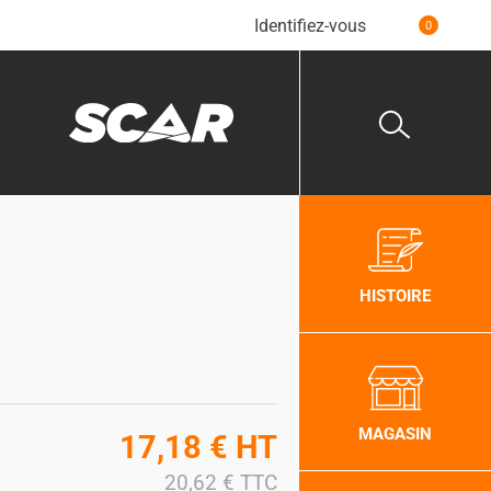
Identifiez-vous
0
HISTOIRE
MAGASIN
17,18
€
HT
20,62
€
TTC