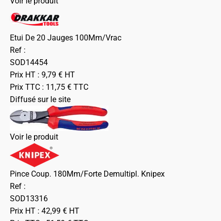
Voir le produit
Etui De 20 Jauges 100Mm/Vrac
Ref :
SOD14454
Prix HT :
9,79
€
HT
Prix TTC :
11,75
€
TTC
Diffusé sur le site
Voir le produit
Pince Coup. 180Mm/Forte Demultipl. Knipex
Ref :
SOD13316
Prix HT :
42,99
€
HT