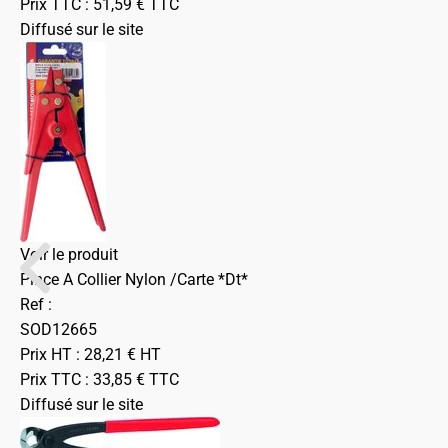
Prix TTC :
51,59
€
TTC
Diffusé sur le site
Voir le produit
Pince A Collier Nylon /Carte *Dt*
Ref :
SOD12665
Prix HT :
28,21
€
HT
Prix TTC :
33,85
€
TTC
Diffusé sur le site