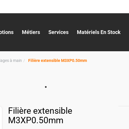
tions
Métiers
Services
Matériels En Stock
llages à main
Filière extensible M3XP0.50mm
Filière extensible
M3XP0.50mm