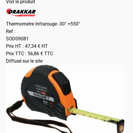
Voir le produit
Thermometre Infrarouge -30° +550°
Ref :
SOD09081
Prix HT :
47,34
€
HT
Prix TTC :
56,86
€
TTC
Diffusé sur le site