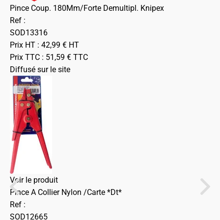
Pince Coup. 180Mm/Forte Demultipl. Knipex
Ref :
SOD13316
Prix HT :
42,99
€
HT
Prix TTC :
51,59
€
TTC
Diffusé sur le site
Voir le produit
Pince A Collier Nylon /Carte *Dt*
Ref :
SOD12665