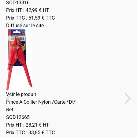
SOD13316
Prix HT :
42,99
€
HT
Prix TTC :
51,59
€
TTC
Diffusé sur le site
Voir le produit
Pince A Collier Nylon /Carte *Dt*
Ref :
SOD12665
Prix HT :
28,21
€
HT
Prix TTC :
33,85
€
TTC