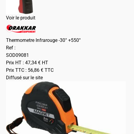
Voir le produit
Thermometre Infrarouge -30° +550°
Ref :
SOD09081
Prix HT :
47,34
€
HT
Prix TTC :
56,86
€
TTC
Diffusé sur le site