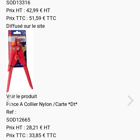
SOD13316
Prix HT :
42,99
€
HT
Prix TTC :
51,59
€
TTC
Diffusé sur le site
Voir le produit
Pince A Collier Nylon /Carte *Dt*
Ref :
SOD12665
Prix HT :
28,21
€
HT
Prix TTC :
33,85
€
TTC