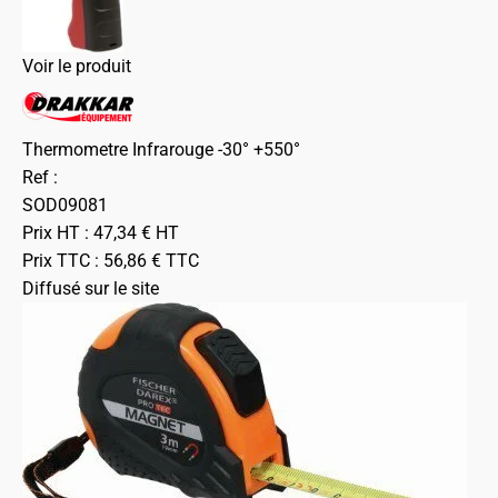
Voir le produit
Thermometre Infrarouge -30° +550°
Ref :
SOD09081
Prix HT :
47,34
€
HT
Prix TTC :
56,86
€
TTC
Diffusé sur le site