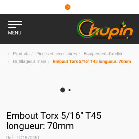
0
MENU
Produits
Pièces et accessoires
Equipement d'atelier
Outillages à main
Embout Torx 5/16" T45 longueur: 70mm
Embout Torx 5/16" T45
longueur: 70mm
Ref :
TO187045T