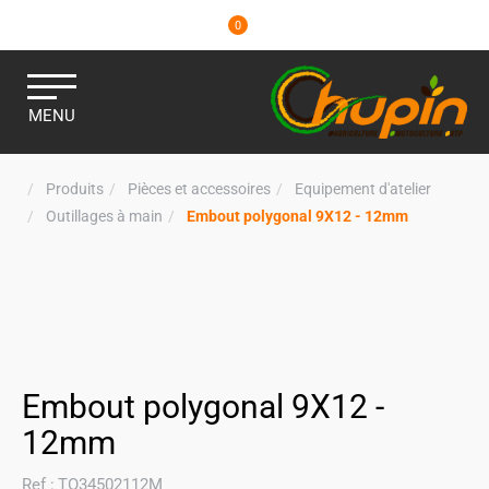
0
MENU
Produits
Pièces et accessoires
Equipement d'atelier
Outillages à main
Embout polygonal 9X12 - 12mm
Embout polygonal 9X12 -
12mm
Ref :
TO34502112M