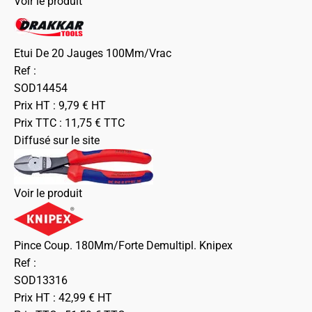
Voir le produit
Etui De 20 Jauges 100Mm/Vrac
Ref :
SOD14454
Prix HT :
9,79
€
HT
Prix TTC :
11,75
€
TTC
Diffusé sur le site
Voir le produit
Pince Coup. 180Mm/Forte Demultipl. Knipex
Ref :
SOD13316
Prix HT :
42,99
€
HT