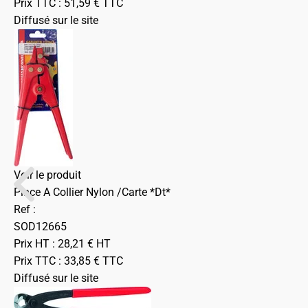
Prix TTC :
51,59
€
TTC
Diffusé sur le site
Voir le produit
Pince A Collier Nylon /Carte *Dt*
Ref :
SOD12665
Prix HT :
28,21
€
HT
Prix TTC :
33,85
€
TTC
Diffusé sur le site