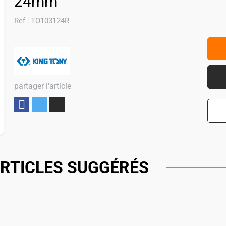
24mm
Ref :
TO103124R
partager l'article
Partager
RTICLES SUGGÉRÉS