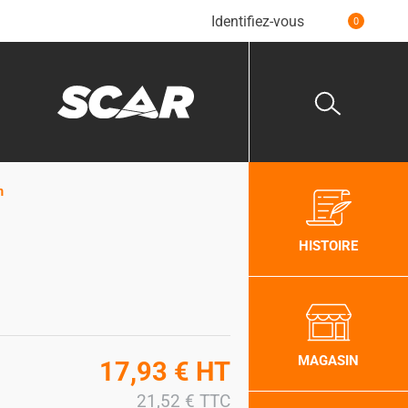
Identifiez-vous
0
m
HISTOIRE
MAGASIN
17,93
€
HT
21,52
€
TTC