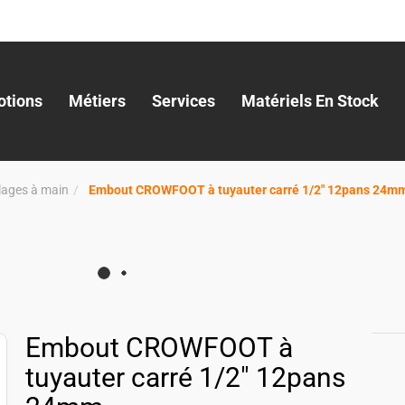
tions
Métiers
Services
Matériels En Stock
llages à main
Embout CROWFOOT à tuyauter carré 1/2" 12pans 24m
Embout CROWFOOT à
tuyauter carré 1/2" 12pans