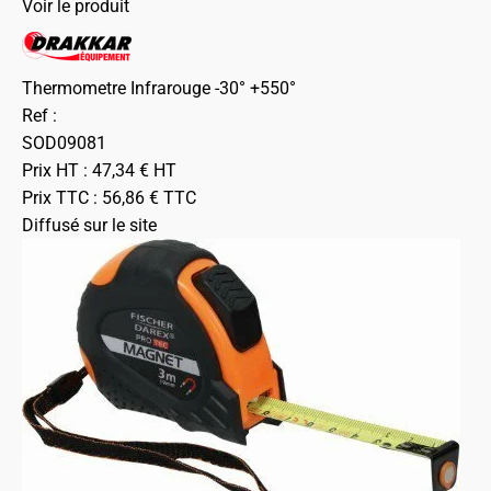
Voir le produit
Thermometre Infrarouge -30° +550°
Ref :
SOD09081
Prix HT :
47,34
€
HT
Prix TTC :
56,86
€
TTC
Diffusé sur le site