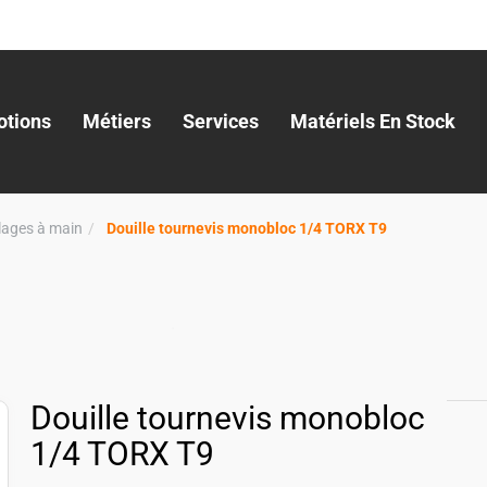
tions
Métiers
Services
Matériels En Stock
llages à main
Douille tournevis monobloc 1/4 TORX T9
Douille tournevis monobloc
1/4 TORX T9