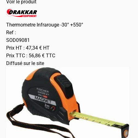
Voir le produit
Thermometre Infrarouge -30° +550°
Ref :
SOD09081
Prix HT :
47,34
€
HT
Prix TTC :
56,86
€
TTC
Diffusé sur le site