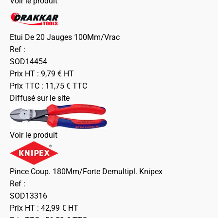
Voir le produit
Etui De 20 Jauges 100Mm/Vrac
Ref :
SOD14454
Prix HT :
9,79
€
HT
Prix TTC :
11,75
€
TTC
Diffusé sur le site
Voir le produit
Pince Coup. 180Mm/Forte Demultipl. Knipex
Ref :
SOD13316
Prix HT :
42,99
€
HT