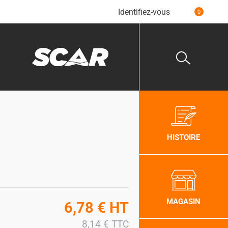
Identifiez-vous
0
HISTOIRE
MAGASIN
6,78
€
HT
8,14
€
TTC