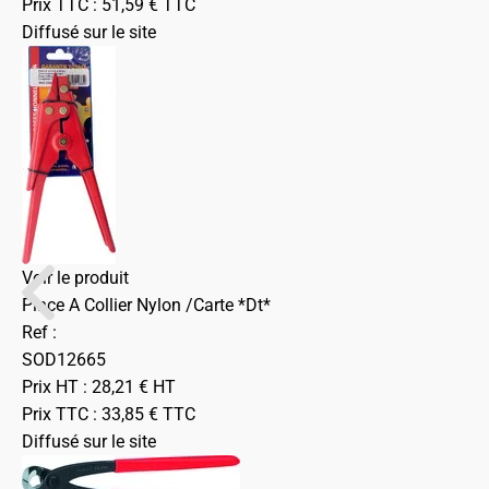
Prix TTC :
51,59
€
TTC
Diffusé sur le site
Voir le produit
Pince A Collier Nylon /Carte *Dt*
Ref :
SOD12665
Prix HT :
28,21
€
HT
Prix TTC :
33,85
€
TTC
Diffusé sur le site