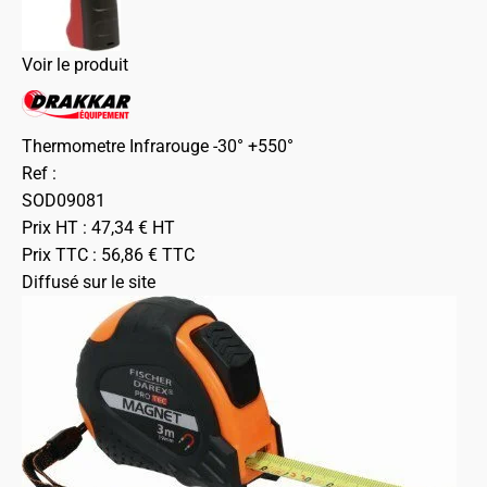
Voir le produit
Thermometre Infrarouge -30° +550°
Ref :
SOD09081
Prix HT :
47,34
€
HT
Prix TTC :
56,86
€
TTC
Diffusé sur le site