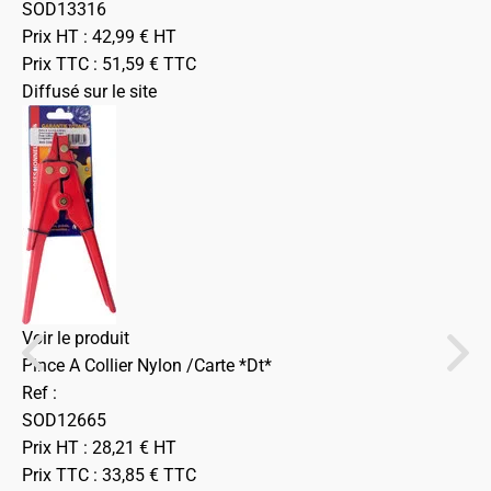
SOD13316
Prix HT :
42,99
€
HT
Prix TTC :
51,59
€
TTC
Diffusé sur le site
Voir le produit
Pince A Collier Nylon /Carte *Dt*
Ref :
SOD12665
Prix HT :
28,21
€
HT
Prix TTC :
33,85
€
TTC