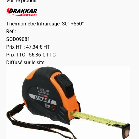
Voir le produit
Thermometre Infrarouge -30° +550°
Ref :
SOD09081
Prix HT :
47,34
€
HT
Prix TTC :
56,86
€
TTC
Diffusé sur le site