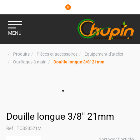
0
MENU
Produits
Pièces et accessoires
Equipement d'atelier
Outillages à main
Douille longue 3/8" 21mm
Douille longue 3/8" 21mm
Ref :
TO323521M
partager l'article