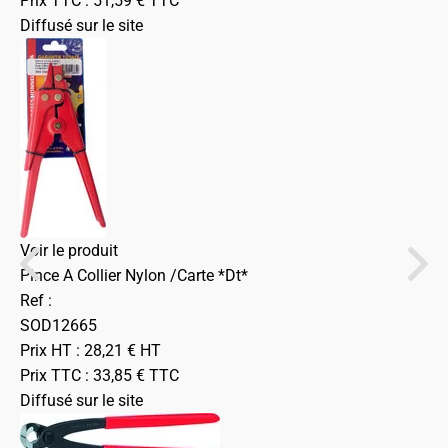
Prix TTC :
51,59
€
TTC
Diffusé sur le site
Voir le produit
Pince A Collier Nylon /Carte *Dt*
Ref :
SOD12665
Prix HT :
28,21
€
HT
Prix TTC :
33,85
€
TTC
Diffusé sur le site