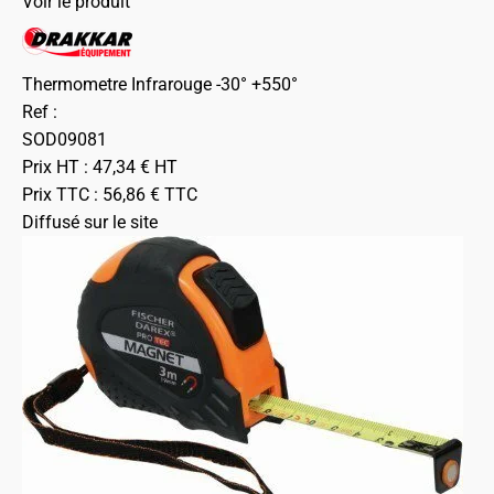
Voir le produit
Thermometre Infrarouge -30° +550°
Ref :
SOD09081
Prix HT :
47,34
€
HT
Prix TTC :
56,86
€
TTC
Diffusé sur le site