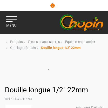
0
MENU
Produits
Pièces et accessoires
Equipement d'atelier
Outillages à main
Douille longue 1/2" 22mm
Douille longue 1/2" 22mm
Ref :
TO423022M
partager l'article