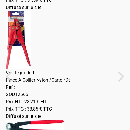
Prix TTC :
51,59
€
TTC
Diffusé sur le site
Voir le produit
Pince A Collier Nylon /Carte *Dt*
Ref :
SOD12665
Prix HT :
28,21
€
HT
Prix TTC :
33,85
€
TTC
Diffusé sur le site