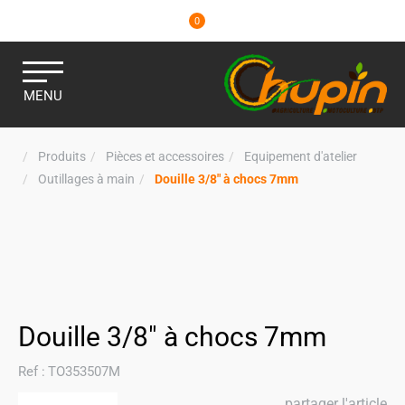
0
MENU
Produits
Pièces et accessoires
Equipement d'atelier
Outillages à main
Douille 3/8" à chocs 7mm
Douille 3/8" à chocs 7mm
Ref :
TO353507M
partager l'article