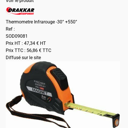
Voir le produit
Thermometre Infrarouge -30° +550°
Ref :
SOD09081
Prix HT :
47,34
€
HT
Prix TTC :
56,86
€
TTC
Diffusé sur le site