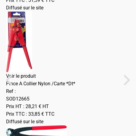
Prix TTC :
51,59
€
TTC
Diffusé sur le site
Voir le produit
Pince A Collier Nylon /Carte *Dt*
Ref :
SOD12665
Prix HT :
28,21
€
HT
Prix TTC :
33,85
€
TTC
Diffusé sur le site