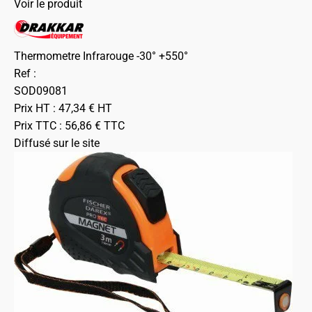
Voir le produit
Thermometre Infrarouge -30° +550°
Ref :
SOD09081
Prix HT :
47,34
€
HT
Prix TTC :
56,86
€
TTC
Diffusé sur le site