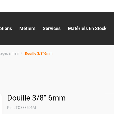
tions
Métiers
Services
Matériels En Stock
llages à main
Douille 3/8" 6mm
Douille 3/8" 6mm
Ref :
TO333506M