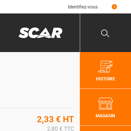
Identifiez-vous
0
HISTOIRE
MAGASIN
2,33
€
HT
2,80
€
TTC