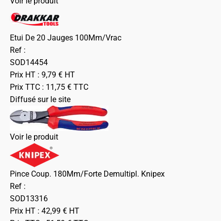
Voir le produit
Etui De 20 Jauges 100Mm/Vrac
Ref :
SOD14454
Prix HT :
9,79
€
HT
Prix TTC :
11,75
€
TTC
Diffusé sur le site
Voir le produit
Pince Coup. 180Mm/Forte Demultipl. Knipex
Ref :
SOD13316
Prix HT :
42,99
€
HT