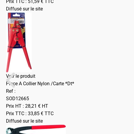
Prix TTC :
51,59
€
TTC
Diffusé sur le site
Voir le produit
Pince A Collier Nylon /Carte *Dt*
Ref :
SOD12665
Prix HT :
28,21
€
HT
Prix TTC :
33,85
€
TTC
Diffusé sur le site