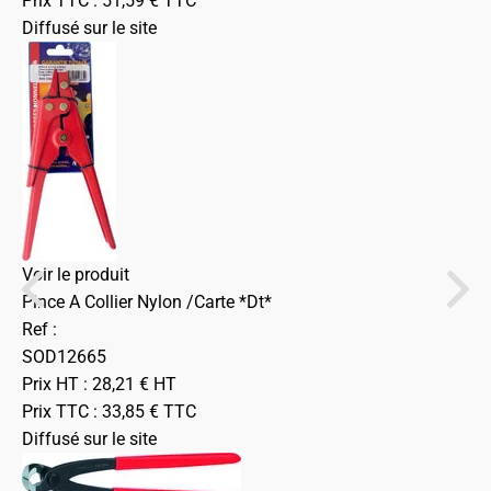
Prix TTC :
51,59
€
TTC
Diffusé sur le site
Voir le produit
Pince A Collier Nylon /Carte *Dt*
Ref :
SOD12665
Prix HT :
28,21
€
HT
Prix TTC :
33,85
€
TTC
Diffusé sur le site