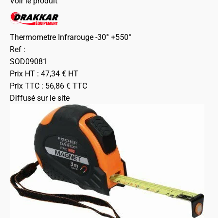
Voir le produit
Thermometre Infrarouge -30° +550°
Ref :
SOD09081
Prix HT :
47,34
€
HT
Prix TTC :
56,86
€
TTC
Diffusé sur le site