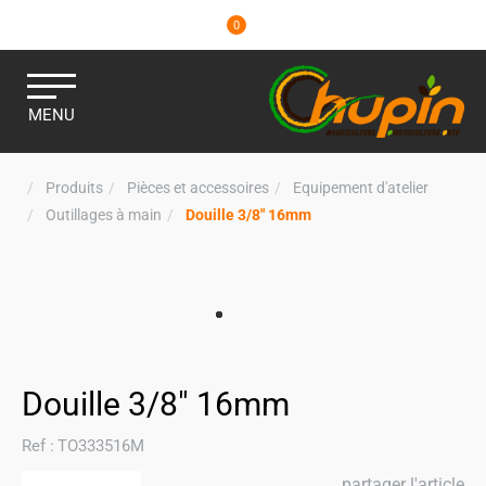
0
MENU
Produits
Pièces et accessoires
Equipement d'atelier
Outillages à main
Douille 3/8" 16mm
Douille 3/8" 16mm
Ref :
TO333516M
partager l'article