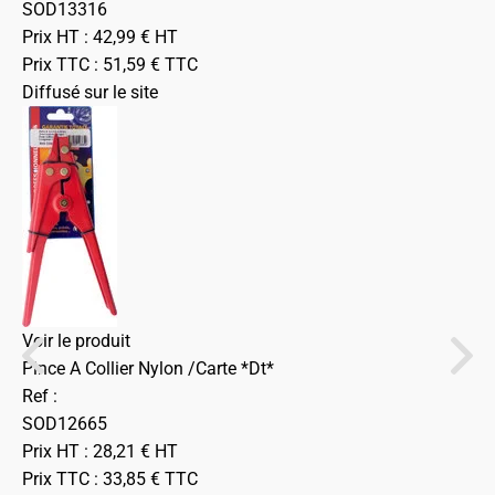
SOD13316
Prix HT :
42,99
€
HT
Prix TTC :
51,59
€
TTC
Diffusé sur le site
Voir le produit
Pince A Collier Nylon /Carte *Dt*
Ref :
SOD12665
Prix HT :
28,21
€
HT
Prix TTC :
33,85
€
TTC