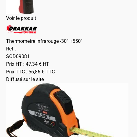
Voir le produit
Thermometre Infrarouge -30° +550°
Ref :
SOD09081
Prix HT :
47,34
€
HT
Prix TTC :
56,86
€
TTC
Diffusé sur le site