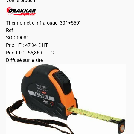
Voir le produit
Thermometre Infrarouge -30° +550°
Ref :
SOD09081
Prix HT :
47,34
€
HT
Prix TTC :
56,86
€
TTC
Diffusé sur le site