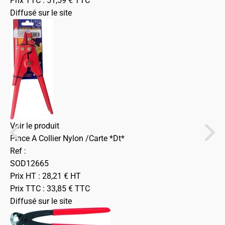
Prix TTC :
51,59
€
TTC
Diffusé sur le site
Voir le produit
Pince A Collier Nylon /Carte *Dt*
Ref :
SOD12665
Prix HT :
28,21
€
HT
Prix TTC :
33,85
€
TTC
Diffusé sur le site