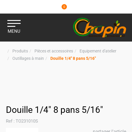
0
MENU
Produits
Pièces et accessoires
Equipement d'atelier
Outillages à main
Douille 1/4" 8 pans 5/16"
Douille 1/4" 8 pans 5/16"
Ref :
TO231010S
partager l'article