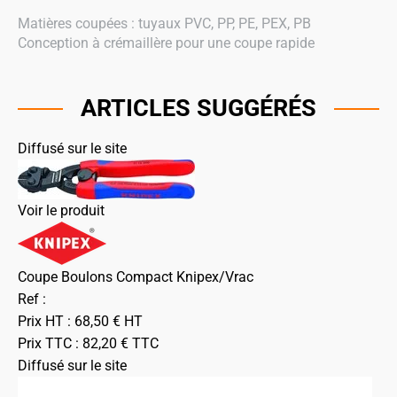
Matières coupées : tuyaux PVC, PP, PE, PEX, PB
Conception à crémaillère pour une coupe rapide
ARTICLES SUGGÉRÉS
Diffusé sur le site
Voir le produit
Coupe Boulons Compact Knipex/Vrac
Ref :
Prix HT :
68,50
€
HT
Prix TTC :
82,20
€
TTC
Diffusé sur le site