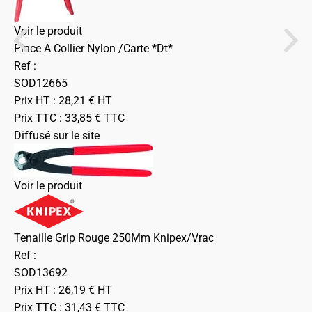
Voir le produit
Pince A Collier Nylon /Carte *Dt*
Ref :
SOD12665
Prix HT :
28,21
€
HT
Prix TTC :
33,85
€
TTC
Diffusé sur le site
Voir le produit
Tenaille Grip Rouge 250Mm Knipex/Vrac
Ref :
SOD13692
Prix HT :
26,19
€
HT
Prix TTC :
31,43
€
TTC