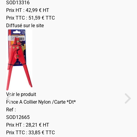
SOD13316
Prix HT :
42,99
€
HT
Prix TTC :
51,59
€
TTC
Diffusé sur le site
Voir le produit
Pince A Collier Nylon /Carte *Dt*
Ref :
SOD12665
Prix HT :
28,21
€
HT
Prix TTC :
33,85
€
TTC