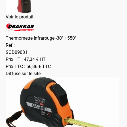
Voir le produit
Thermometre Infrarouge -30° +550°
Ref :
SOD09081
Prix HT :
47,34
€
HT
Prix TTC :
56,86
€
TTC
Diffusé sur le site