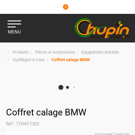
0
MENU
Produits
Pièces et accessoires
Equipement d'atelier
Outillages à main
Coffret calage BMW
Coffret calage BMW
Ref :
TO9AT1303
partager l'article