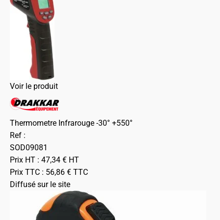
Voir le produit
Thermometre Infrarouge -30° +550°
Ref :
SOD09081
Prix HT :
47,34
€
HT
Prix TTC :
56,86
€
TTC
Diffusé sur le site