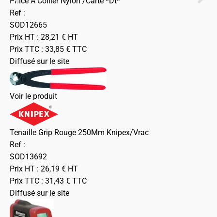
Pince A Collier Nylon /Carte *Dt*
Ref :
SOD12665
Prix HT :
28,21
€
HT
Prix TTC :
33,85
€
TTC
Diffusé sur le site
Voir le produit
Tenaille Grip Rouge 250Mm Knipex/Vrac
Ref :
SOD13692
Prix HT :
26,19
€
HT
Prix TTC :
31,43
€
TTC
Diffusé sur le site