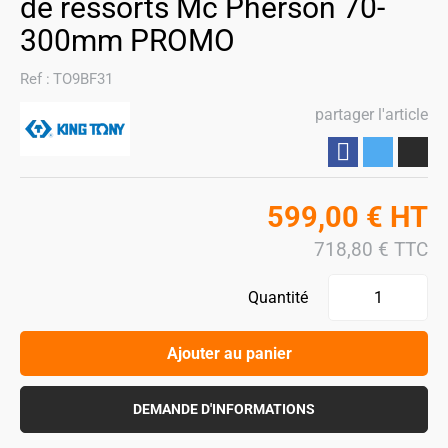
de ressorts Mc Pherson 70-
300mm PROMO
Ref :
TO9BF31
partager l'article
Partager
599,00
€
HT
718,80
€
TTC
Quantité
Ajouter au panier
DEMANDE D'INFORMATIONS