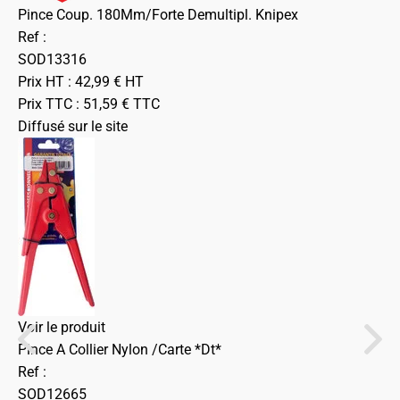
Pince Coup. 180Mm/Forte Demultipl. Knipex
Ref :
SOD13316
Prix HT :
42,99
€
HT
Prix TTC :
51,59
€
TTC
Diffusé sur le site
Voir le produit
Pince A Collier Nylon /Carte *Dt*
Ref :
SOD12665