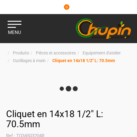
0
MENU
Produits
Pièces et accessoires
Equipement d'atelier
Outillages à main
Cliquet en 14x18 1/2" L: 70.5mm
Cliquet en 14x18 1/2" L:
70.5mm
Ref :
TO34503204R