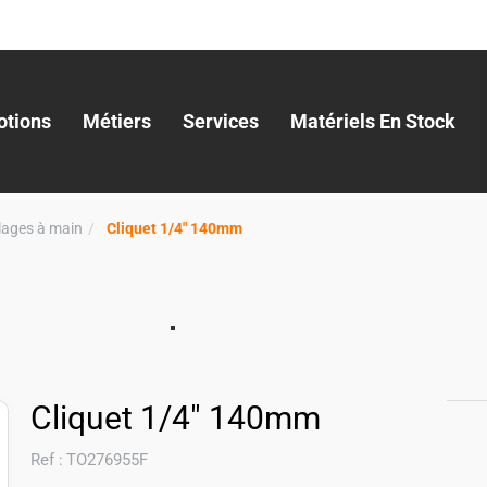
tions
Métiers
Services
Matériels En Stock
llages à main
Cliquet 1/4" 140mm
Cliquet 1/4" 140mm
Ref :
TO276955F