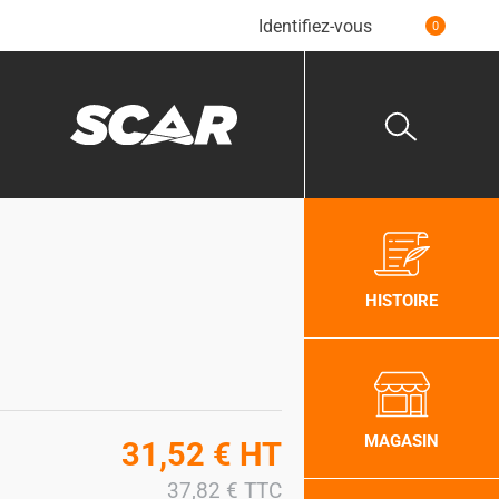
Identifiez-vous
0
HISTOIRE
MAGASIN
31,52
€
HT
37,82
€
TTC