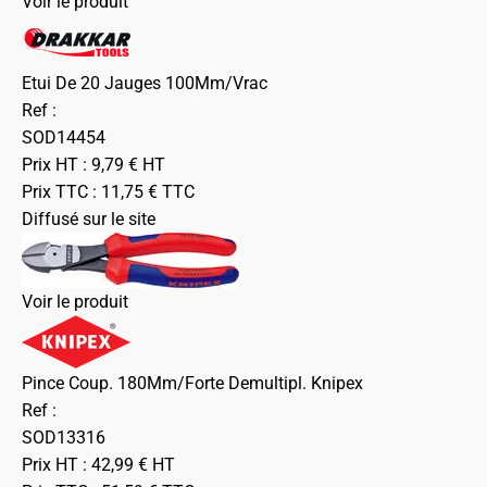
Voir le produit
Etui De 20 Jauges 100Mm/Vrac
Ref :
SOD14454
Prix HT :
9,79
€
HT
Prix TTC :
11,75
€
TTC
Diffusé sur le site
Voir le produit
Pince Coup. 180Mm/Forte Demultipl. Knipex
Ref :
SOD13316
Prix HT :
42,99
€
HT