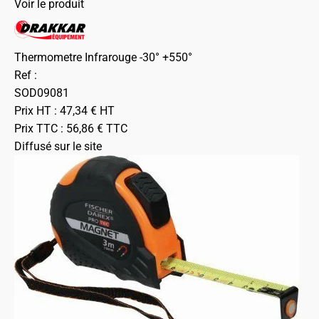
Voir le produit
Thermometre Infrarouge -30° +550°
Ref :
SOD09081
Prix HT :
47,34
€
HT
Prix TTC :
56,86
€
TTC
Diffusé sur le site