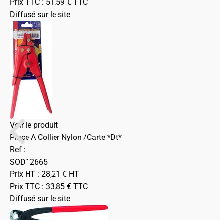
Prix TTC :
51,59
€
TTC
Diffusé sur le site
Voir le produit
Pince A Collier Nylon /Carte *Dt*
Ref :
SOD12665
Prix HT :
28,21
€
HT
Prix TTC :
33,85
€
TTC
Diffusé sur le site