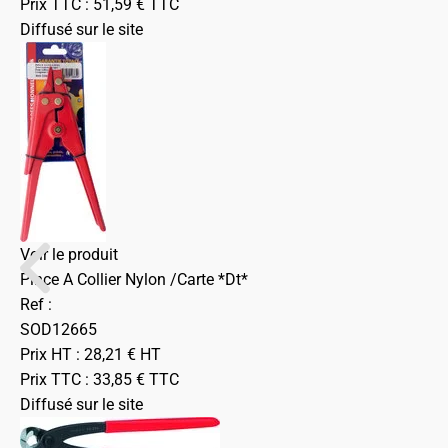
Prix TTC :
51,59
€
TTC
Diffusé sur le site
Voir le produit
Pince A Collier Nylon /Carte *Dt*
Ref :
SOD12665
Prix HT :
28,21
€
HT
Prix TTC :
33,85
€
TTC
Diffusé sur le site