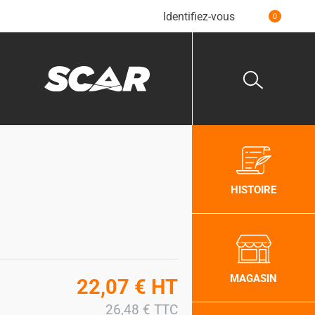
Identifiez-vous
0
HISTOIRE
MAGASIN
22,07
€
HT
26,48
€
TTC