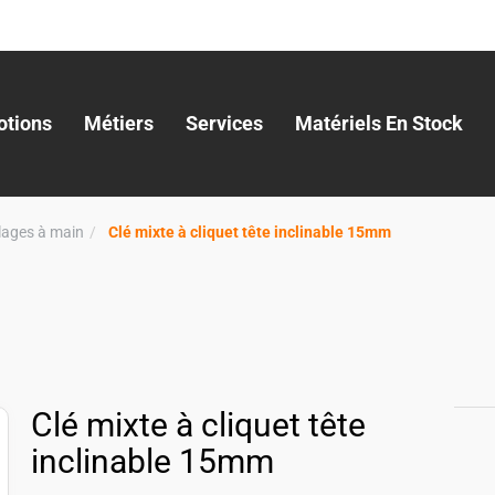
tions
Métiers
Services
Matériels En Stock
llages à main
Clé mixte à cliquet tête inclinable 15mm
Clé mixte à cliquet tête
inclinable 15mm