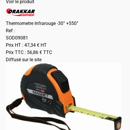
Voir le produit
Thermometre Infrarouge -30° +550°
Ref :
SOD09081
Prix HT :
47,34
€
HT
Prix TTC :
56,86
€
TTC
Diffusé sur le site