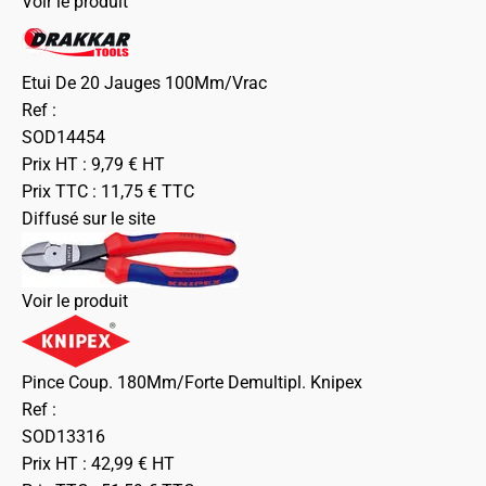
Voir le produit
Etui De 20 Jauges 100Mm/Vrac
Ref :
SOD14454
Prix HT :
9,79
€
HT
Prix TTC :
11,75
€
TTC
Diffusé sur le site
Voir le produit
Pince Coup. 180Mm/Forte Demultipl. Knipex
Ref :
SOD13316
Prix HT :
42,99
€
HT