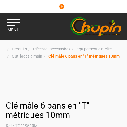
0
MENU
Produits
Pièces et accessoires
Equipement d'atelier
Outillages à main
Clé mâle 6 pans en "T" métriques 10mm
Clé mâle 6 pans en "T"
métriques 10mm
Ref :
TO119510M