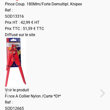
Pince Coup. 180Mm/Forte Demultipl. Knipex
Ref :
SOD13316
Prix HT :
42,99
€
HT
Prix TTC :
51,59
€
TTC
Diffusé sur le site
Voir le produit
Pince A Collier Nylon /Carte *Dt*
Ref :
SOD12665