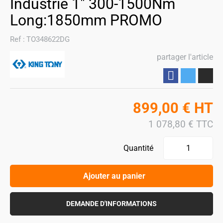
Industrie 1" 300-1500Nm
Long:1850mm PROMO
Ref :
TO348622DG
partager l'article
Partager
899,00
€
HT
1 078,80
€
TTC
Quantité
Ajouter au panier
DEMANDE D'INFORMATIONS