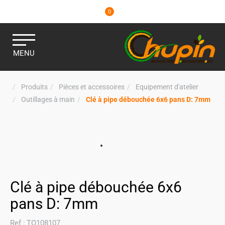
0
MENU
Produits
Pièces et accessoires
Equipement d'atelier
Outillages à main
Clé à pipe débouchée 6x6 pans D: 7mm
Clé à pipe débouchée 6x6
pans D: 7mm
Ref :
TO108107