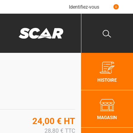
Identifiez-vous
0
HISTOIRE
MAGASIN
24,00
€
HT
28,80
€
TTC