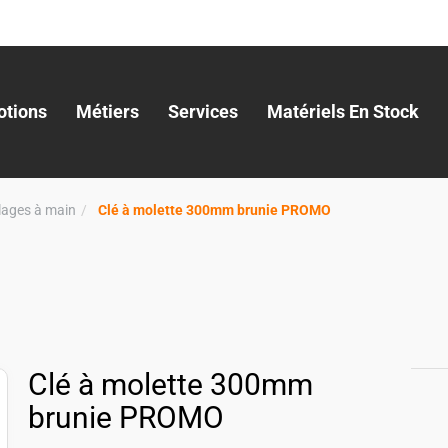
tions
Métiers
Services
Matériels En Stock
llages à main
Clé à molette 300mm brunie PROMO
Clé à molette 300mm
brunie PROMO