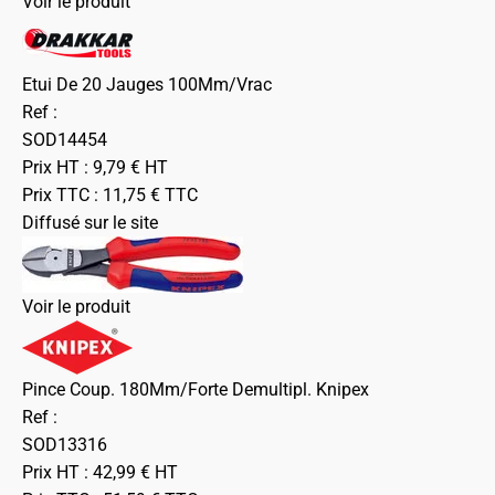
Voir le produit
Etui De 20 Jauges 100Mm/Vrac
Ref :
SOD14454
Prix HT :
9,79
€
HT
Prix TTC :
11,75
€
TTC
Diffusé sur le site
Voir le produit
Pince Coup. 180Mm/Forte Demultipl. Knipex
Ref :
SOD13316
Prix HT :
42,99
€
HT