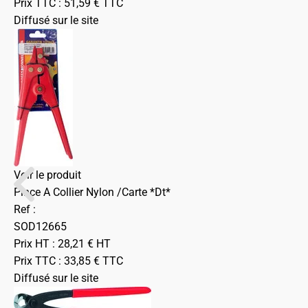
Prix TTC :
51,59
€
TTC
Diffusé sur le site
Voir le produit
Pince A Collier Nylon /Carte *Dt*
Ref :
SOD12665
Prix HT :
28,21
€
HT
Prix TTC :
33,85
€
TTC
Diffusé sur le site