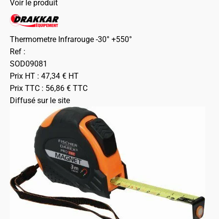
Voir le produit
Thermometre Infrarouge -30° +550°
Ref :
SOD09081
Prix HT :
47,34
€
HT
Prix TTC :
56,86
€
TTC
Diffusé sur le site