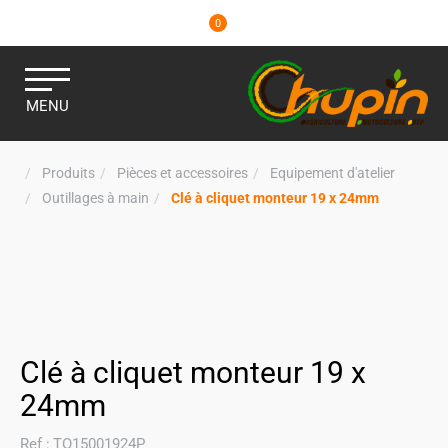
0
MENU
Produits
Pièces et accessoires
Equipement d'atelier
Outillages à main
Clé à cliquet monteur 19 x 24mm
Clé à cliquet monteur 19 x
24mm
Ref :
TO15001924P