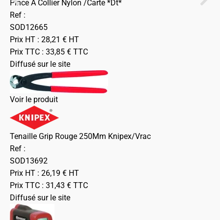
Pince A Collier Nylon /Carte *Dt*
Ref :
SOD12665
Prix HT :
28,21
€
HT
Prix TTC :
33,85
€
TTC
Diffusé sur le site
Voir le produit
Tenaille Grip Rouge 250Mm Knipex/Vrac
Ref :
SOD13692
Prix HT :
26,19
€
HT
Prix TTC :
31,43
€
TTC
Diffusé sur le site