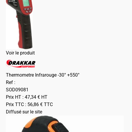
Voir le produit
Thermometre Infrarouge -30° +550°
Ref :
SOD09081
Prix HT :
47,34
€
HT
Prix TTC :
56,86
€
TTC
Diffusé sur le site