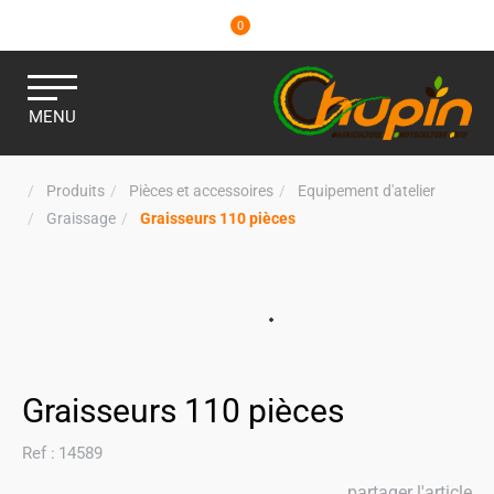
0
MENU
Produits
Pièces et accessoires
Equipement d'atelier
Graissage
Graisseurs 110 pièces
Graisseurs 110 pièces
Ref :
14589
partager l'article