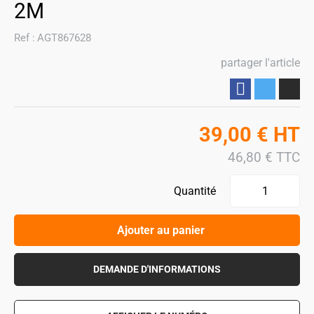
2M
Ref :
AGT867628
partager l'article
Partager
39,00
€
HT
46,80
€
TTC
Quantité
Ajouter au panier
DEMANDE D'INFORMATIONS