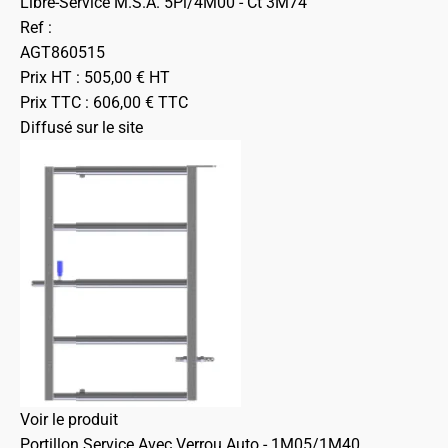
Libre-Service M.S.A. 5Pl/4M00 - Ct 3M74
Ref :
AGT860515
Prix HT :
505,00
€
HT
Prix TTC :
606,00
€
TTC
Diffusé sur le site
Voir le produit
Portillon Service Avec Verrou Auto - 1M05/1M40