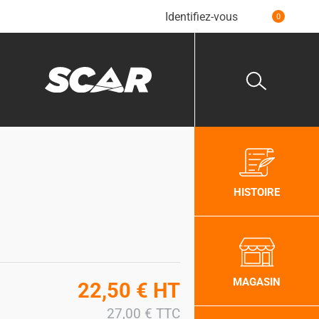
Identifiez-vous
0
HISTOIRE
MAGASIN
22,50
€
HT
27,00
€
TTC