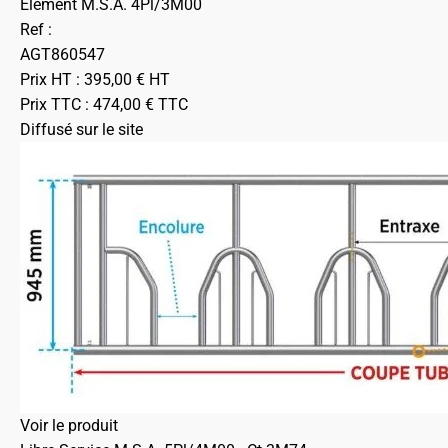
Element M.S.A. 4Pl/3M00
Ref :
AGT860547
Prix HT :
395,00
€
HT
Prix TTC :
474,00
€
TTC
Diffusé sur le site
Voir le produit