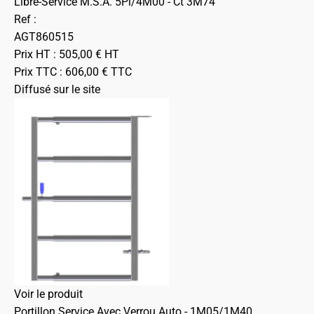
Libre-Service M.S.A. 5Pl/4M00 - Ct 3M74
Ref :
AGT860515
Prix HT :
505,00
€
HT
Prix TTC :
606,00
€
TTC
Diffusé sur le site
Voir le produit
Portillon Service Avec Verrou Auto - 1M05/1M40