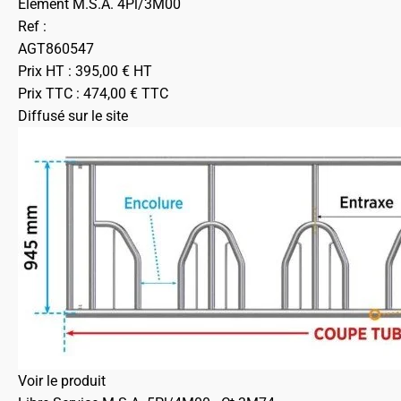
Element M.S.A. 4Pl/3M00
Ref :
AGT860547
Prix HT :
395,00
€
HT
Prix TTC :
474,00
€
TTC
Diffusé sur le site
Voir le produit