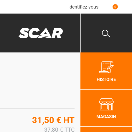
Identifiez-vous
0
HISTOIRE
MAGASIN
31,50
€
HT
37,80
€
TTC