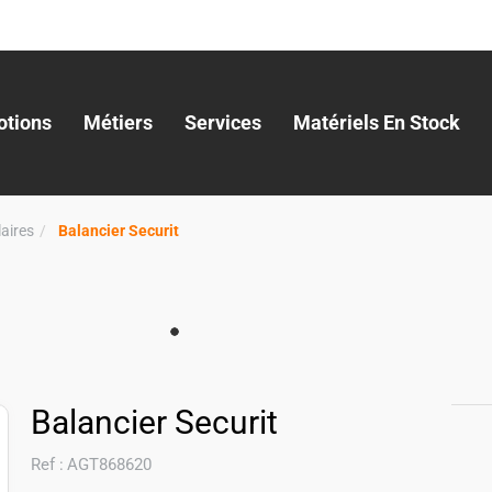
tions
Métiers
Services
Matériels En Stock
aires
Balancier Securit
Balancier Securit
Ref :
AGT868620