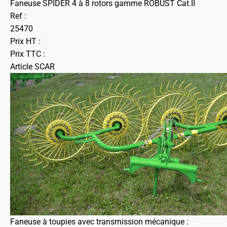
Faneuse SPIDER 4 à 8 rotors gamme ROBUST Cat.II
Ref :
25470
Prix HT :
Prix TTC :
Article SCAR
Faneuse à toupies avec transmission mécanique :