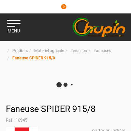
0
MENU
Produits
Matériel agricole
Fenaison
Faneuses
Faneuse SPIDER 915/8
Faneuse SPIDER 915/8
Ref :
16945
partager l'article