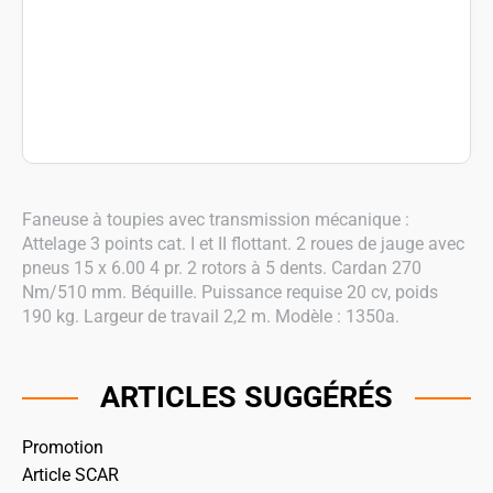
Faneuse à toupies avec transmission mécanique :
Attelage 3 points cat. I et II flottant. 2 roues de jauge avec
pneus 15 x 6.00 4 pr. 2 rotors à 5 dents. Cardan 270
Nm/510 mm. Béquille. Puissance requise 20 cv, poids
190 kg. Largeur de travail 2,2 m. Modèle : 1350a.
ARTICLES SUGGÉRÉS
Promotion
Article SCAR