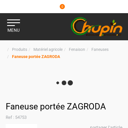
0
MENU
Produits
Matériel agricole
Fenaison
Faneuses
Faneuse portée ZAGRODA
Faneuse portée ZAGRODA
Ref :
54753
partager l'article