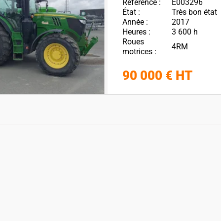
Référence
E003296
État
Très bon état
Année
2017
Heures
3 600 h
Roues
4RM
motrices
90 000
€
HT