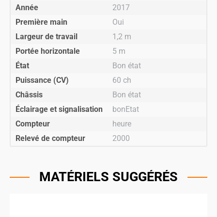
Année
2017
Première main
Oui
Largeur de travail
1,2 m
Portée horizontale
5 m
État
Bon état
Puissance (CV)
60 ch
Châssis
Bon état
Éclairage et signalisation
bonEtat
Compteur
heure
Relevé de compteur
2000
MATÉRIELS SUGGÉRÉS