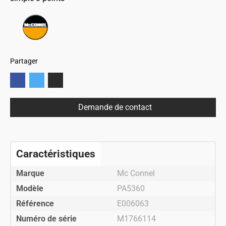
Partager
Demande de contact
Caractéristiques
Marque
Mc Connel
Modèle
PA5360
Référence
E006063
Numéro de série
M1766114